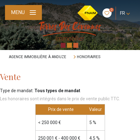
0
MENU
FR
AGENCE IMMOBILIÈRE À ANDUZE
HONORAIRES
Vente
Type de mandat:
Tous types de mandat
Les honoraires sont intégrés dans le prix de vente public TTC.
Prix de vente
Valeur
<
250 000 €
5 %
250 001 € - 400 000 €
4.5 %