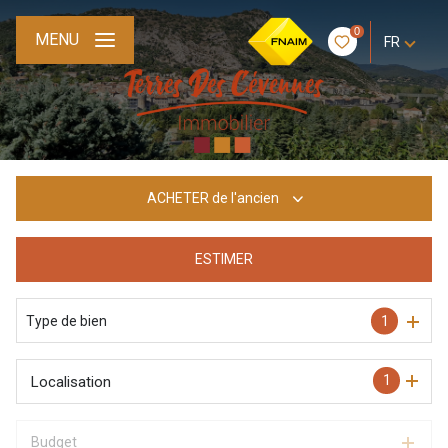
0
MENU
FR
ACHETER
de l'ancien
ESTIMER
De l'ancien
Type de bien
1
1
Localisation
Budget