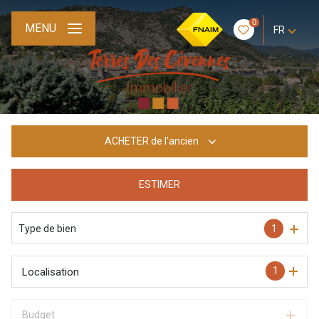
0
MENU
FR
ACHETER
de l'ancien
ESTIMER
De l'ancien
Type de bien
1
1
Localisation
Budget