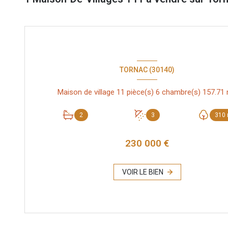
TORNAC (30140)
Maison 
2
3
310
230 000 €
VOIR LE BIEN