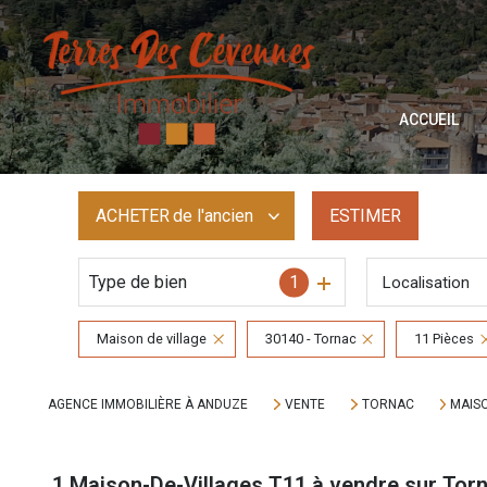
M
P
V
ACCUEIL
A
T
ACHETER
de l'ancien
ESTIMER
I
Type de bien
1
Localisation
De l'ancien
Maison de village
30140 - Tornac
11 Pièces
AGENCE IMMOBILIÈRE À ANDUZE
VENTE
TORNAC
MAISO
1
Maison-De-Villages T11 à vendre sur Tor