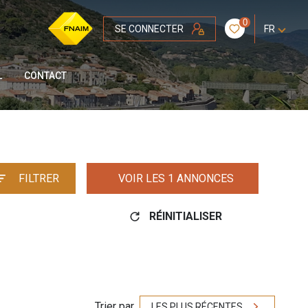
0
SE CONNECTER
FR
L
CONTACT
FILTRER
VOIR LES
1
ANNONCES
RÉINITIALISER
Trier par
LES PLUS RÉCENTES