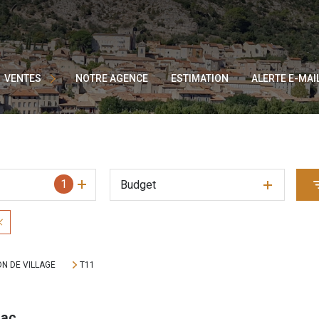
AISONS EN PIERRES
ROPRIÉTÉS AVEC GÎTES
ILLAS
VENTES
NOTRE AGENCE
ESTIMATION
ALERTE E-MAI
PPARTEMENTS
ERRAINS
MMEUBLE
1
Budget
N DE VILLAGE
T11
nac