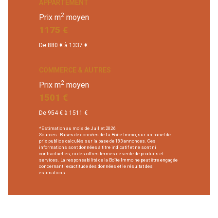
APPARTEMENT
2
Prix m
moyen
1175 €
De 880 € à 1337 €
COMMERCE & AUTRES
2
Prix m
moyen
1501 €
De 954 € à 1511 €
*Estimation au mois de Juillet 2026
Sources : Bases de données de La Boîte Immo, sur un panel de
prix publics calculés sur la base de 183 annonces. Ces
informations sont données à titre indicatif et ne sont ni
contractuelles, ni des offres fermes de vente de produits et
services. La responsabilité de la Boîte Immo ne peut être engagée
concernant l'exactitude des données et le résultat des
estimations.