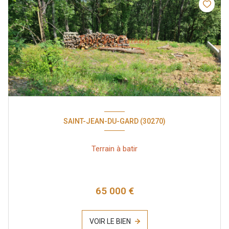
SAINT-JEAN-DU-GARD (30270)
Terrain à batir
65 000 €
VOIR LE BIEN