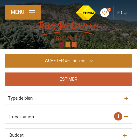
0
MENU
FR
ACHETER
de l'ancien
ESTIMER
De l'ancien
Type de bien
1
Localisation
Budget