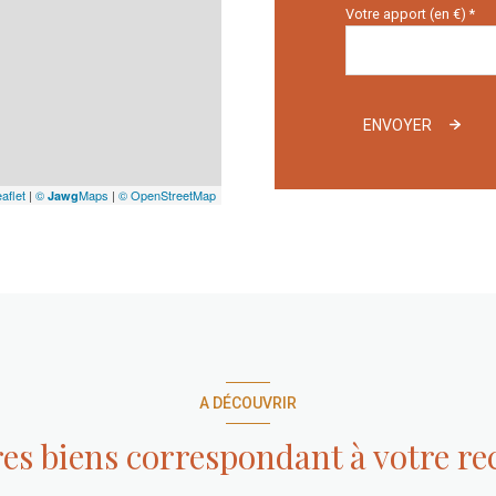
Votre apport (en €) *
ENVOYER
aflet
|
©
Maps
|
© OpenStreetMap
Jawg
A DÉCOUVRIR
res biens correspondant à votre r