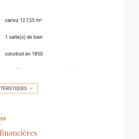
carrez 127,55 m²
1 salle(s) de bain
construit en 1850
Chauffage individuel : poêle (bois)
3 côté(s) mitoyen(s)
CTÉRISTIQUES
vue Village , jardin
IER
financières