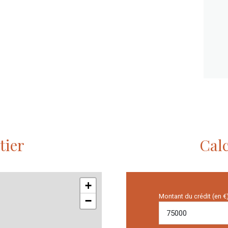
tier
Calc
+
Montant du crédit (en €
−