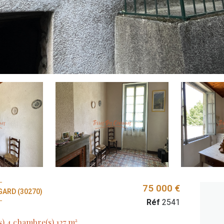
75 000 €
ARD (30270)
Réf
2541
Maison de village 5 pièce(s) 4 chambre(s) 127 m²