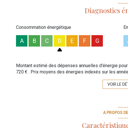
Diagnostics é
Consommation énergétique
Em
A
B
C
D
E
F
G
Montant estimé des dépenses annuelles d'énergie pour 
720 € . Prix moyens des énergies indexés sur les anné
VOIR LE DÉ
A PROPOS DE
Caractéristique