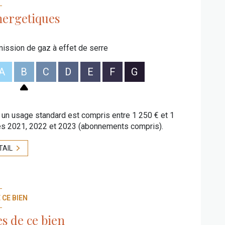
nergetiques
ission de gaz à effet de serre
A
B
C
D
E
F
G
un usage standard est compris entre 1 250 € et 1
es 2021, 2022 et 2023 (abonnements compris).
TAIL
 CE BIEN
s de ce bien