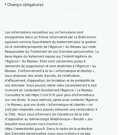
* Champs obligatoires
ENVOYER
Les informations recueillies sur ce formulaire sont
enregistrées dans un fichier informatisé par La Boite Immo
agissant comme Sous-traitant du traitement pour la gestion
de la clientèle/prospects de l'Agence / du Réseau qui reste
Responsable du Traitement de vos Données personnelles. La
base légale du traitement repose sur l'intérêt légitime de
l'Agence / du Réseau. Elles sont conservées jusqu'à
demande de suppression et sont destinées à l'Agence / au
Réseau. Conformément à la loi « informatique et libertés »,
vous disposez des droits d’accès, de rectification,
d’effacement, d’opposition, de limitation et de portabilité de
vos données. Vous pouvez retirer votre consentement à tout
moment en contactant directement l’Agence / Le Réseau.
Consultez le site
https://cnil.fr/fr
pour plus d’informations
sur vos droits. Si vous estimez, après avoir contacté l'Agence
/ le Réseau, que vos droits « Informatique et Libertés » ne
sont pas respectés, vous pouvez adresser une réclamation à
la CNIL. Nous vous informons de l’existence de la liste
d'opposition au démarchage téléphonique « Bloctel », sur
laquelle vous pouvez vous inscrire ici :
https://www.bloctel.gouv.fr
. Dans le cadre de la protection
des Données personnelles, nous vous invitons à ne pas