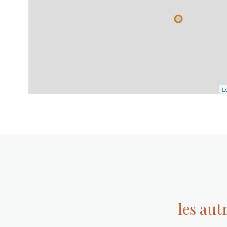
Le
les aut