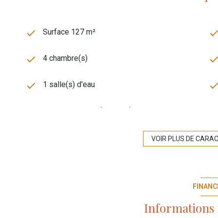
Surface 127 m²
4 chambre(s)
1 salle(s) d'eau
cuisine séparée (équipée)
exposition Nord
VOIR PLUS DE CARA
2 niveau(x)
FINANC
cave
Informations 