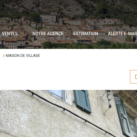
AISONS EN PIERRES
ROPRIÉTÉS AVEC GÎTES
ILLAS
VENTES
NOTRE AGENCE
ESTIMATION
ALERTE E-MAI
PPARTEMENTS
MAISON DE VILLAGE
ERRAINS
MMEUBLE