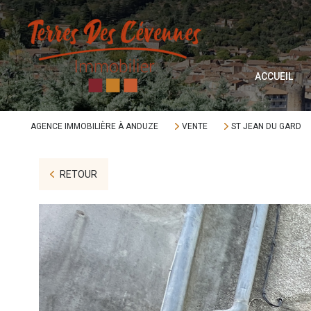
M
P
V
ACCUEIL
A
AGENCE IMMOBILIÈRE À ANDUZE
VENTE
ST JEAN DU GARD
T
I
RETOUR